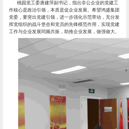
桃园党工委唐建萍副书记，指出非公企业的党建工
作核心是政治引领，本质是促企业发展。希望鸿盛集团
党委，要突出党建引领，进一步强化示范带动，充分发
挥党组织的战斗堡垒和党员的先锋模范作用，实现党建
工作与企业发展同频共振，助推企业发展，做强做大。