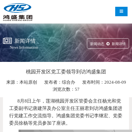
导航切
新闻详情
新闻动态
新闻详情
News Information
桃园开发区党工委领导到访鸿盛集团
来源：本站原创
发布者：综合办
发布时间：2024-08-09
浏览次数：57
8月8日上午，莲湖桃园开发区管委会主任杨光和党
工委副书记唐建萍及办公室主任王丽君到访鸿盛集团进
行党建工作交流指导。鸿盛集团党委书记李继宏、党委
委员徐杨等党员参加了座谈。