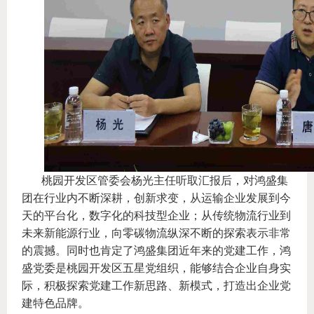
桃园开发区管委会杨光主任听取汇报后，对鸿盛集
团在行业内不断深耕，创新求变，从运输企业发展到今
天的平台化，数字化的科技型企业；从传统物流行业到
未来新能源行业，向零碳物流纵深不断的探索表示非常
的震撼。同时也肯定了鸿盛集团近年来的党建工作，鸿
盛党委是桃园开发区五星党组织，能够结合企业自身实
际，积极探索党建工作新思路、新模式，打造出企业党
建特色品牌。