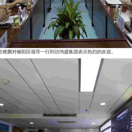
晓鹏对榆阳区领导一行到访鸿盛集团表示热烈的欢迎。