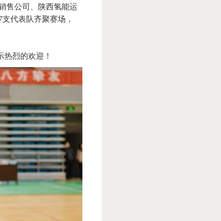
销售公司、陕西氢能运
7支代表队齐聚赛场，
示热烈的欢迎！