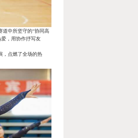
道中所坚守的“协同高
热爱，用协作抒写友
演，点燃了全场的热