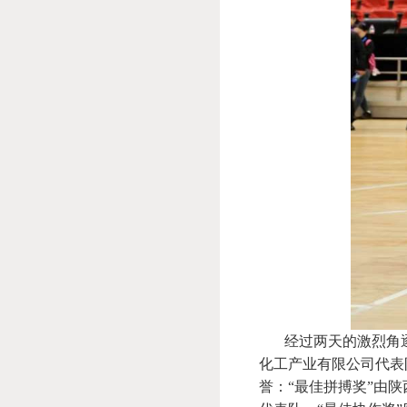
经过两天的激烈角逐
化工产业有限公司代表
誉：“最佳拼搏奖”由