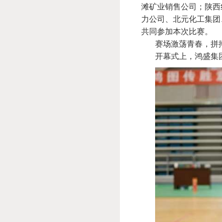
滩矿业销售公司；陕西
力公司、北元化工集团
共同参加本次比赛。
赛场激荡青春，拼
开幕式上，鸿盛集团