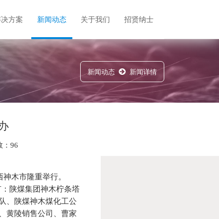
解决方案
新闻动态
关于我们
招贤纳士
新闻动态
新闻详情
办
：96
陕西神木市隆重举行。
有：陕煤集团神木柠条塔
队、陕煤神木煤化工公
、黄陵销售公司、曹家